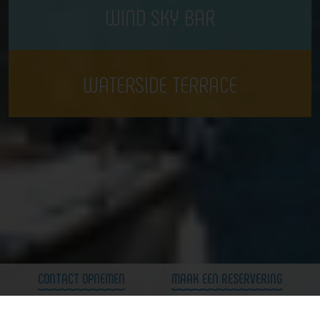
WIND SKY BAR
WATERSIDE TERRACE
FIVE AMSTERDAM
Bert Haanstrakade 1074
1087 HJ Amsterdam
The Netherlands
020 714 20 40
events@fourelementshotel.com
CONTACT OPNEMEN
MAAK EEN RESERVERING