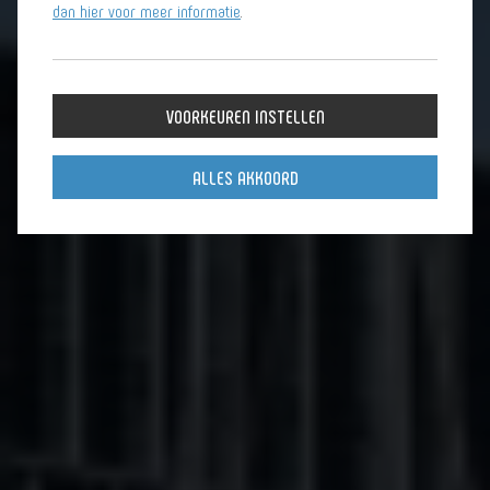
dan hier voor meer informatie
.
VOORKEUREN INSTELLEN
ALLES AKKOORD