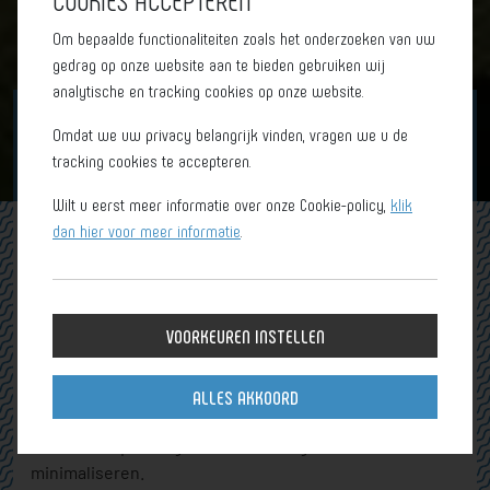
Om bepaalde functionaliteiten zoals het onderzoeken van uw
gedrag op onze website aan te bieden gebruiken wij
analytische en tracking cookies op onze website.
Omdat we uw privacy belangrijk vinden, vragen we u de
OVER FIVE
tracking cookies te accepteren.
Wilt u eerst meer informatie over onze Cookie-policy,
klik
dan hier voor meer informatie
.
Duurzaamheid
Bij FIVE Amsterdam omarmen we een duurzame
VOORKEUREN INSTELLEN
benadering van gastvrijheid, geïnspireerd door
innovatieve initiatieven. Onze toewijding aan
duurzaamheid wordt weerspiegeld in elk aspect van
ALLES AKKOORD
onze organisatie, van onze eco-vriendelijke faciliteiten
tot onze inspanningen om de ecologische voetafdruk te
minimaliseren.