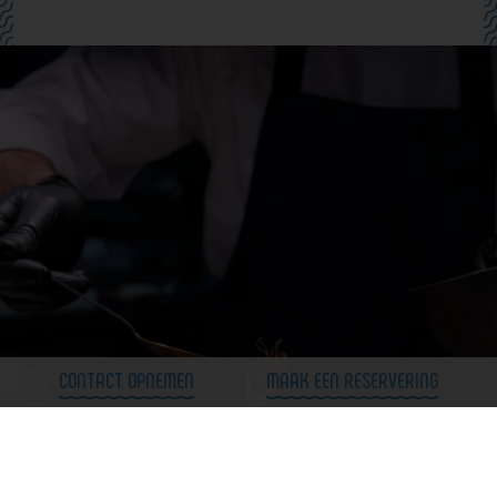
FIVE AMSTERDAM
Bert Haanstrakade 1074
1087 HJ Amsterdam
The Netherlands
020 714 20 40
events@fourelementshotel.com
CONTACT OPNEMEN
MAAK EEN RESERVERING